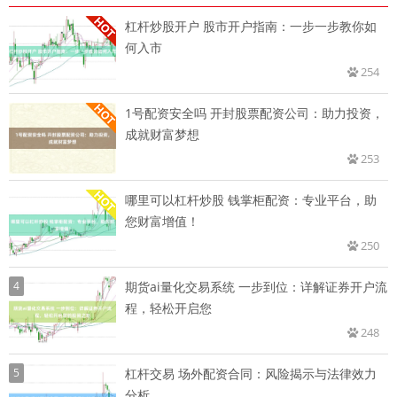
杠杆炒股开户 股市开户指南：一步一步教你如
何入市
254
1号配资安全吗 开封股票配资公司：助力投资，
成就财富梦想
253
哪里可以杠杆炒股 钱掌柜配资：专业平台，助
您财富增值！
250
4
期货ai量化交易系统 一步到位：详解证券开户流
程，轻松开启您
248
5
杠杆交易 场外配资合同：风险揭示与法律效力
分析