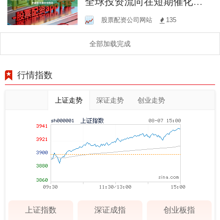
全球投资流向在短期催化主
导资金流向的阶段的盘面环
股票配资公司网站
135
境中中同花
全部加载完成
行情指数
上证走势
深证走势
创业走势
上证指数
深证成指
创业板指