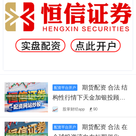
期货配资 合法 结
配资平台开户
构性行情下天金加银投顾的
资金集中度分析以可持续性
股掌财经app
90
优先的路径
期货配资 合法 在
配资平台开户