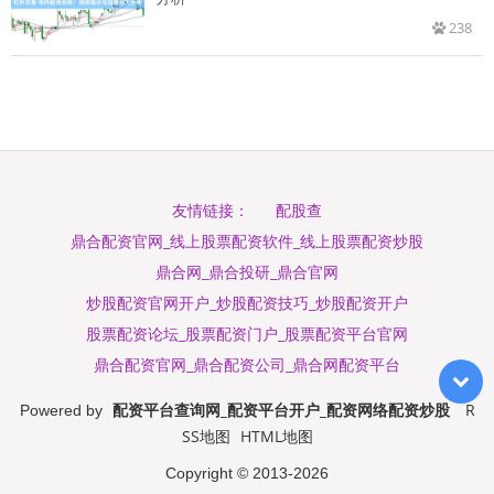
238
配股查
友情链接：
鼎合配资官网_线上股票配资软件_线上股票配资炒股
鼎合网_鼎合投研_鼎合官网
炒股配资官网开户_炒股配资技巧_炒股配资开户
股票配资论坛_股票配资门户_股票配资平台官网
鼎合配资官网_鼎合配资公司_鼎合网配资平台
配资平台查询网_配资平台开户_配资网络配资炒股
R
Powered by
SS地图
HTML地图
Copyright
© 2013-2026