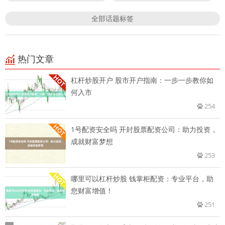
全部话题标签
热门文章
杠杆炒股开户 股市开户指南：一步一步教你如
何入市
254
1号配资安全吗 开封股票配资公司：助力投资，
成就财富梦想
253
哪里可以杠杆炒股 钱掌柜配资：专业平台，助
您财富增值！
251