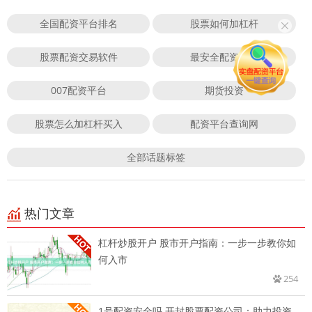
全国配资平台排名
股票如何加杠杆
股票配资交易软件
最安全配资平台
007配资平台
期货投资
股票怎么加杠杆买入
配资平台查询网
全部话题标签
热门文章
杠杆炒股开户 股市开户指南：一步一步教你如
何入市
254
1号配资安全吗 开封股票配资公司：助力投资，