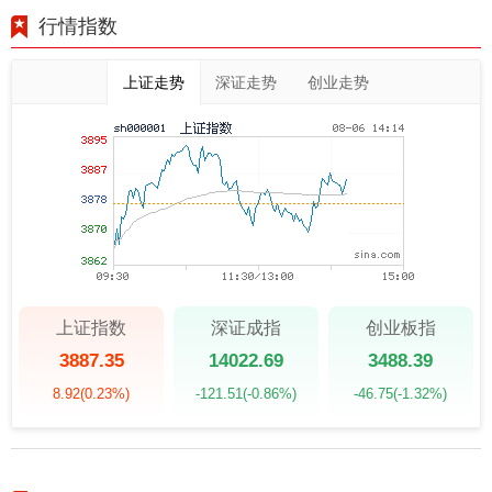
行情指数
上证走势
深证走势
创业走势
上证指数
深证成指
创业板指
3887.35
14022.69
3488.39
8.92
(0.23%)
-121.51
(-0.86%)
-46.75
(-1.32%)