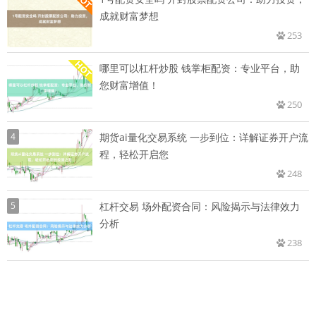
成就财富梦想
253
哪里可以杠杆炒股 钱掌柜配资：专业平台，助
您财富增值！
250
4
期货ai量化交易系统 一步到位：详解证券开户流
程，轻松开启您
248
5
杠杆交易 场外配资合同：风险揭示与法律效力
分析
238