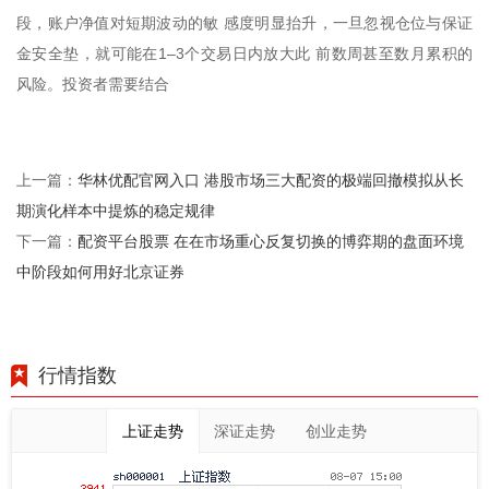
段，账户净值对短期波动的敏 感度明显抬升，一旦忽视仓位与保证
金安全垫，就可能在1–3个交易日内放大此 前数周甚至数月累积的
风险。投资者需要结合
华林优配官网入口 港股市场三大配资的极端回撤模拟从长
上一篇：
期演化样本中提炼的稳定规律
配资平台股票 在在市场重心反复切换的博弈期的盘面环境
下一篇：
中阶段如何用好北京证券
行情指数
上证走势
深证走势
创业走势