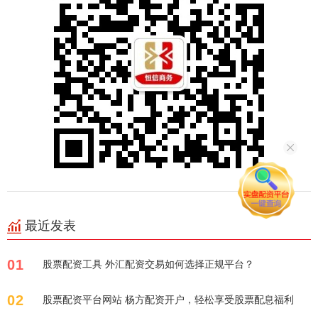
最近发表
01
股票配资工具 外汇配资交易如何选择正规平台？
02
股票配资平台网站 杨方配资开户，轻松享受股票配息福利