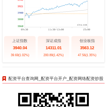
上证指数
深证成指
创业板指
3940.04
14311.01
3563.12
39.69
(1.02%)
200.89
(1.42%)
47.56
(1.35%)
配资平台查询网_配资平台开户_配资网络配资炒股