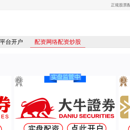
正规股票
平台开户
配资网络配资炒股