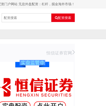
配资门户网站 无息外盘配资：杠杆，掘金海外市场！
配资搜索
恒信证券官网