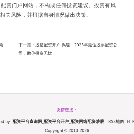
股票配资门户网站，不构成任何投资建议。投资有风
相关风险，并根据自身情况做出决策。
频
股指配资开户 揭秘：2023年最佳股票配资公
下一篇：
司，助你投资无忧
友情链接：
配资平台查询网_配资平台开户_配资网络配资炒股
RSS地图
HT
ed by
Copyright
© 2013-2026