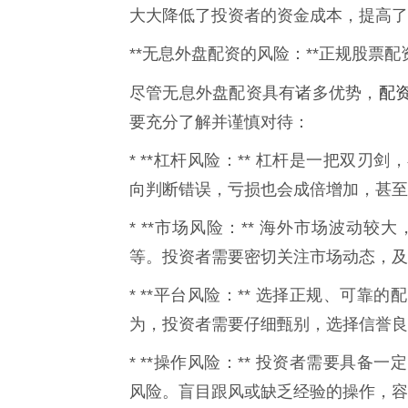
大大降低了投资者的资金成本，提高了
**无息外盘配资的风险：**正规股票
配
尽管无息外盘配资具有诸多优势，
要充分了解并谨慎对待：
* **杠杆风险：** 杠杆是一把双
向判断错误，亏损也会成倍增加，甚至
* **市场风险：** 海外市场波动
等。投资者需要密切关注市场动态，及
* **平台风险：** 选择正规、可
为，投资者需要仔细甄别，选择信誉良
* **操作风险：** 投资者需要具
风险。盲目跟风或缺乏经验的操作，容