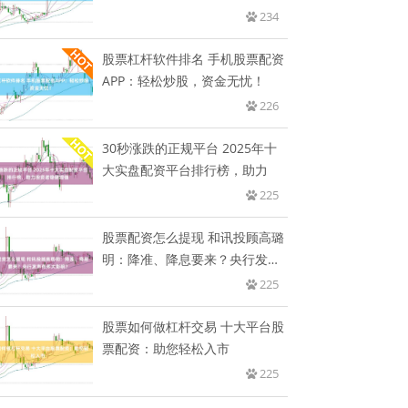
234
股票杠杆软件排名 手机股票配资
APP：轻松炒股，资金无忧！
226
30秒涨跌的正规平台 2025年十
大实盘配资平台排行榜，助力
225
股票配资怎么提现 和讯投顾高璐
明：降准、降息要来？央行发声
有
225
股票如何做杠杆交易 十大平台股
票配资：助您轻松入市
225