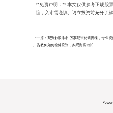
**免责声明：** 本文仅供参考正规
险，入市需谨慎。请在投资前充分了解
配资炒股排名 股票配资秘籍揭秘，专业视
上一篇：
广告教你如何稳健投资，实现财富增长！
Power