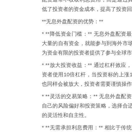
低了投资者的资金成本，提高了投资回
**无息外盘配资的优势：**
* **降低资金门槛：** 无息外盘
大量的自有资金，就能参与到海外市
为资金有限的投资者提供了参与全球市
* **放大投资收益：** 通过杠杆
资者使用10倍杠杆，当投资标的上涨
也同样会被放大，投资者需要谨慎操作
* **灵活的交易策略：** 无息外
自己的风险偏好和投资策略，选择合
的灵活性和自主性。
* **无需承担利息费用：** 相比