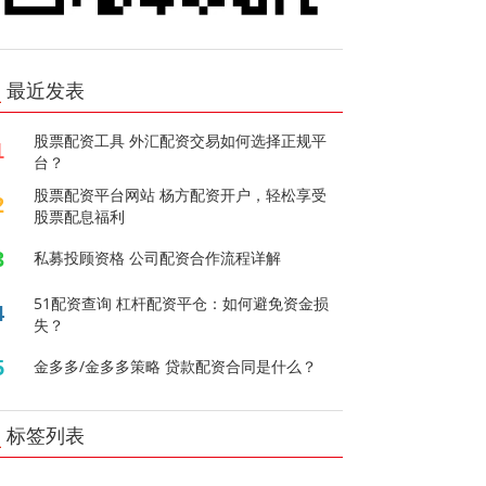
最近发表
股票配资工具 外汇配资交易如何选择正规平
1
台？
股票配资平台网站 杨方配资开户，轻松享受
2
股票配息福利
3
私募投顾资格 公司配资合作流程详解
51配资查询 杠杆配资平仓：如何避免资金损
4
失？
5
金多多/金多多策略 贷款配资合同是什么？
标签列表