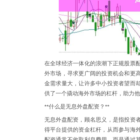
在全球经济一体化的浪潮下正规股票
外市场，寻求更广阔的投资机会和更
金需求量大，让许多中小投资者望而
供了一个撬动海外市场的杠杆，助力他
**什么是无息外盘配资？**
无息外盘配资，顾名思义，是指投资
得平台提供的资金杠杆，从而参与海
配资通常不收取利息费用，而是通过