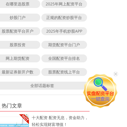
在哪里选股票
2025年网上配资平台
炒股门户
正规的配资炒股平台
股票配资平台开户
2025年手机炒股APP
股票投资
期货配资平台门户
网上期货配资
全国配资平台排名
最新证券新开户数
股票配资线上平台
全部话题标签
热门文章
十大配资 配资无息，资金助力，
轻松实现财富增值！