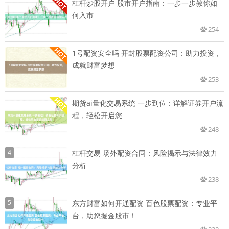
杠杆炒股开户 股市开户指南：一步一步教你如
何入市
254
1号配资安全吗 开封股票配资公司：助力投资，
成就财富梦想
253
期货ai量化交易系统 一步到位：详解证券开户流
程，轻松开启您
248
4
杠杆交易 场外配资合同：风险揭示与法律效力
分析
238
5
东方财富如何开通配资 百色股票配资：专业平
台，助您掘金股市！