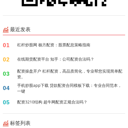
最近发表
01
杠杆炒股网 杨方配资：股票配息策略指南
02
在线期货配资平台 知乎：公司配资合法吗？
配资操盘开户 杠杆配资，高品质简化，专业帮您实现简单配
03
资。
手机炒股app下载 贷款配资合同模板下载：专业合同范本，
04
一键
05
配资3210结构 超牛网配资正规合法吗？
标签列表