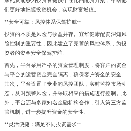
康配资能够为投资者提供个性化的配资方案，帮助他
们更好地把握投资机会，实现财富增值。
**安全可靠：风控体系保驾护航**
投资的本质是风险与收益并存。宜华健康配资深知风
险控制的重要性，因此建立了完善的风控体系，为投
资者的资金安全保驾护航。
首先，平台采用严格的资金管理制度，将客户的资金
与平台的运营资金完全隔离，确保客户资金的安全。
其次，平台设置了专业的风控团队，实时监控市场动
态，及时预警风险，并采取相应的措施进行控制。此
外，平台还与多家知名金融机构合作，引入第三方监
管机制，进一步提升资金的安全性。
**灵活便捷：满足不同投资需求**