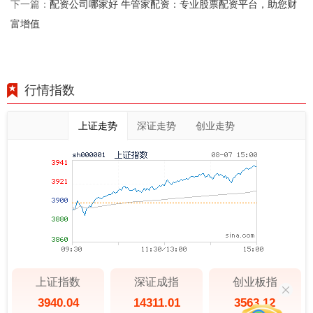
配资公司哪家好 牛管家配资：专业股票配资平台，助您财
下一篇：
富增值
行情指数
上证走势
深证走势
创业走势
上证指数
深证成指
创业板指
3940.04
14311.01
3563.12