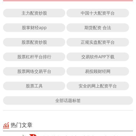
主力配资炒股
中国十大配资平台
股掌财经app
期货配资 合法
股票配资炒股
正规实盘配资平台
股票杠杆平台排行
交易软件APP下载
股票网络交易平台
易投顾财经网
股票工具
安全的网上配资平台
全部话题标签
热门文章